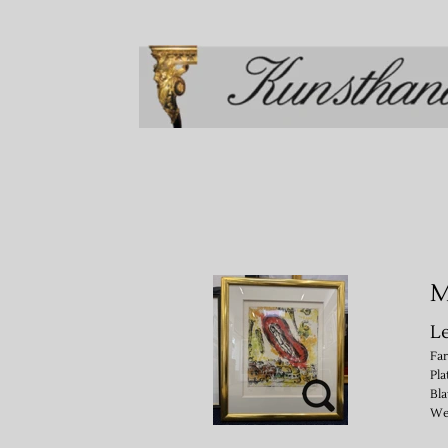
M
L
Far
Pla
Bla
We