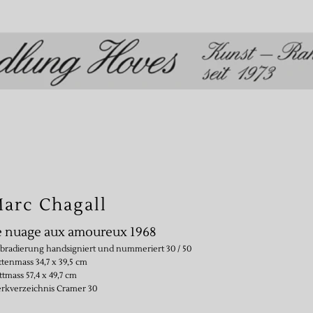
arc Chagall
e nuage aux amoureux 1968
bradierung handsigniert und nummeriert 30 / 50
ttenmass 34,7 x 39,5 cm
ttmass 57,4 x 49,7 cm
rkverzeichnis Cramer 30