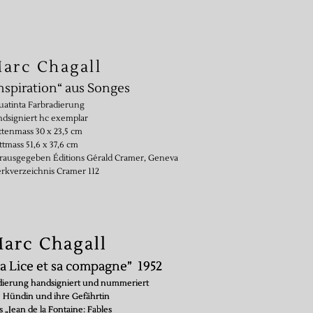
arc Chagall
nspiration“ aus Songes
uatinta Farbradierung
dsigniert hc exemplar
ttenmass 30 x 23,5 cm
ttmass 51,6 x 37,6 cm
rausgegeben Éditions Gérald Cramer, Geneva
rkverzeichnis Cramer 112
arc Chagall
arc Chagall
a Lice et sa compagne” 1952
a Lice et sa compagne” 1952
dierung handsigniert und nummeriert
dierung handsigniert und nummeriert
e Hündin und ihre Gefährtin
e Hündin und ihre Gefährtin
 „Jean de la Fontaine: Fables
 „Jean de la Fontaine: Fables