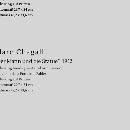
dierung auf Bütten
dierung auf Bütten
ttenmaß 29,7 x 24 cm
ttenmaß 29,7 x 24 cm
ttmass 42,2 x 33,6 cm
ttmass 42,2 x 33,6 cm
arc Chagall
er Mann und die Statue” 1952
dierung handsigniert und nummeriert
 „Jean de la Fontaine: Fables
dierung auf Bütten
ttenmaß 29,7 x 24 cm
ttmass 42,2 x 33,6 cm